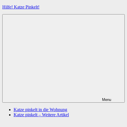
Zum
Hilfe! Katze Pinkelt!
Inhalt
springen
Menu
Katze pinkelt in die Wohnung
Katze pinkelt – Weitere Artikel