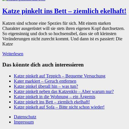
Katze pinkelt ins Bett – ziemlich ekelhaft!
Katzen sind schone eine Spezies für sich. Mit einem starken
Charakter ausgerüstet will sie stets ihren eigenen Kopf durchsetzen.
So eigensinnig und doch so hochsensibel, dass sie oft kleinsten
Veränderungen nicht zurecht kommt. Und dann ist es passiert: Die
Katze
Weiterlesen
Das könnte dich auch interessieren
Katze pinkelt auf Teppich – Bequeme Versuchung
Kater markiert – Geruch entfernen
Katze pinkel überall hin – was tun?
Katze pinkelt neben das Katzenklo – Aber warum nur?
Katze pinkelt in die Wohnung – ein Ärgernis
Katze pinkelt ins Bett – ziemlich ekelhaft!
Katze pinkelt auf Sofa – Bitte nicht schon wieder!
Datenschutz
Impressum