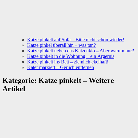
Katze pinkelt auf Sofa – Bitte nicht schon wieder!
Katze pinkel überall hin – was tun?
Katze pinkelt neben das Katzenklo – Aber warum nur?
Katze pinkelt in die Wohnung – ein Ärgernis
Katze pinkelt ins Bett – ziemlich ekelhaft!
Kater markiert – Geruch entfernen
Kategorie:
Katze pinkelt – Weitere
Artikel