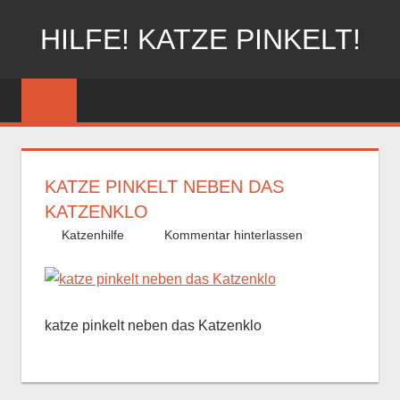
Zum
HILFE! KATZE PINKELT!
Inhalt
springen
KATZE PINKELT NEBEN DAS
KATZENKLO
Katzenhilfe
Kommentar hinterlassen
katze pinkelt neben das Katzenklo